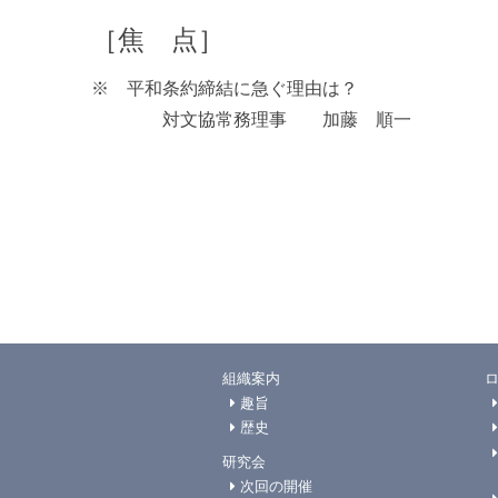
［焦 点］
※ 平和条約締結に急ぐ理由は？
対文協常務理事 加藤 順一
組織案内
趣旨
歴史
研究会
次回の開催