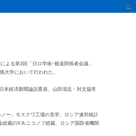
による第3回「日ロ学術･報道関係者会議」
関係大学において行われた。
日本経済新聞論説委員、山田清志・対文協常
ノー」モスクワ工場の見学、ロシア連邦統計
金総裁のV.A.ニコノフ総裁、ロシア国防省機関