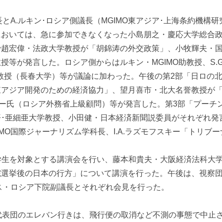
A.ルキン･ロシア側議長（MGIMO東アジア･上海条約機構
おいては、急に参加できなくなった小島朋之・慶応大学総合政
趙宏偉・法政大学教授が「胡錦涛の外交政策」、小牧輝夫・国
が発言した。ロシア側からはルキン・MGIMO助教授、S.G.ル
人教授（長春大学）等が議論に加わった。午後の第2部「日ロの
東アジア開発のための経済協力」、望月喜市・北大名誉教授が
スキー氏（ロシア外務省上級顧問）等が発言した。第3部「プー
･亜細亜大学教授、小田健・日本経済新聞説委員がそれぞれ発言
IMO国際ジャーナリズム学科長、I.A.ラズモフスキー「トリ
学生を対象とする講演会を行い、藤本和貴夫・大阪経済法科大学
選挙後の日本の行方」について講演を行った。午後は、視察団
ボース・ロシア下院副議長とそれぞれ会見を行った。
団のエレバン行きは、飛行便の取消など不測の事態で中止され