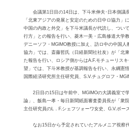
会議第1日目の14日は、下斗米伸夫･日本側議長と
「北東アジアの発展と安定のための日中ロ協力」に
中国の内政と外交」を下斗米議長が代読し、ついで
行方」との報告を行い、菱木一美・広島修道大学教授等
デニーソフ・MGIMO教授に加え、訪ロ中の中国
協力」では、斎藤哲氏（日経新聞社社友）が「北
た報告を行い、ロシア側からはA.F.モチューリ
望」では、下斗米教授が基調報告を行い、永綱憲悟
国際経済研究所主任研究員、S.V.チュグロフ・MG
2日目の15日は午前中、MGIMOの大講義室で
論」、飯島一孝・毎日新聞紙面審査委員長が「衆院
主任研究員のL．F.シェフツォーワ女史、G.V.
なお15日から予定されていたアルメニア視察代表