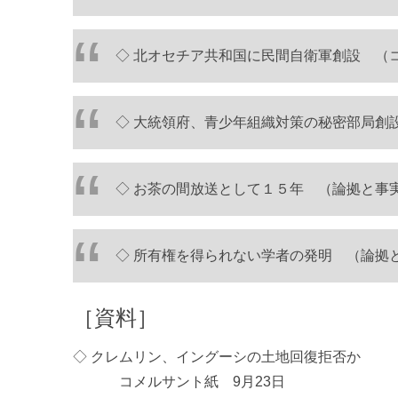
◇ 北オセチア共和国に民間自衛軍創設 （コ
◇ 大統領府、青少年組織対策の秘密部局創設
◇ お茶の間放送として１５年 （論拠と事実 
◇ 所有権を得られない学者の発明 （論拠と事
［資料］
◇ クレムリン、イングーシの土地回復拒否か
コメルサント紙 9月23日