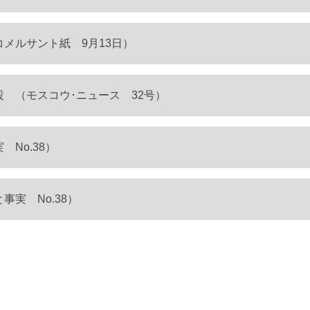
メルサント紙 9月13日）
 （モスコウ･ニュース 32号）
No.38）
実 No.38）