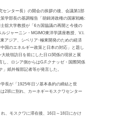
研究センター長）の開会の挨拶の後、会議第1部
策学部長の基調報告「胡錦涛政権の国家戦略:
士舘大学教授が「6カ国協議の再開と今後の
ジャーニン・MGIMO東洋学講座教授、V.I.
北東アジア、シベリア･極東開発のための経済
「中国のエネルギー政策と日本の対応」と題し
チン大統領訪日を前にした日ロ関係の現状と展
し、ロシア側からはG.F.クナッゼ・国際関係
ブーナ」紙外報部記者等が発言した。
学長が「1925年日ソ基本条約の締結と世
は2班に別れ、カーネギーモスクワセンター
、モスクワに滞在後、16日～18日にかけ