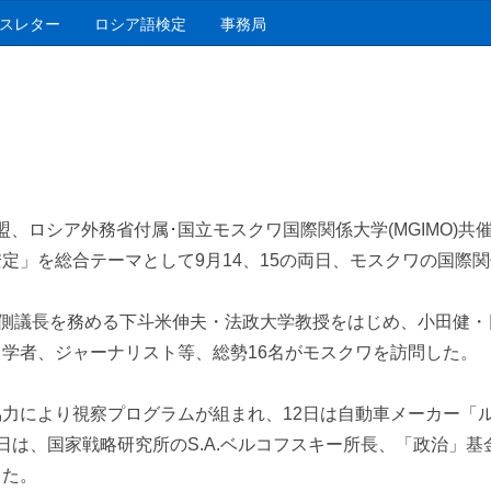
スレター
ロシア語検定
事務局
ロシア外務省付属･国立モスクワ国際関係大学(MGIMO)共催
定」を総合テーマとして9月14、15の両日、モスクワの国際
側議長を務める下斗米伸夫・法政大学教授をはじめ、小田健・
学者、ジャーナリスト等、総勢16名がモスクワを訪問した。
により視察プログラムが組まれ、12日は自動車メーカー「ル
3日は、国家戦略研究所のS.A.ベルコフスキー所長、「政治」基
した。