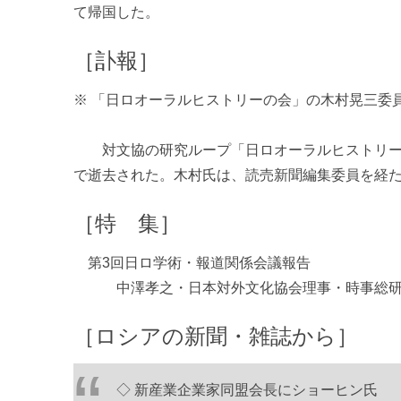
て帰国した。
［訃報］
※ 「日ロオーラルヒストリーの会」の木村晃三委
対文協の研究ループ「日ロオーラルヒストリーの
で逝去された。木村氏は、読売新聞編集委員を経た
［特 集］
第3回日ロ学術・報道関係会議報告
中澤孝之・日本対外文化協会理事・時事総研
［ロシアの新聞・雑誌から］
◇ 新産業企業家同盟会長にショーヒン氏 （