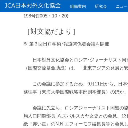
組織案内
研究会
ニュー
198号(2005・10・20)
［対文協だより］
※ 第３回日ロ学術･報道関係者会議を開催
日本対外文化協会とロシア･ジャーナリスト同盟、
（国際交流基金助成）は、「北東アジアの発展と安
この会議に参加するため、9月11日から、日本
務理事（東海大学国際戦略本部副本部長）のほか、
会議に先立ち、ロシアジャーナリスト同盟の協力
局人口問題部長I.A.ズバルスカヤ女史との会見、1
紙『赤い星』のN.N.エフィーモフ編集長等と会見