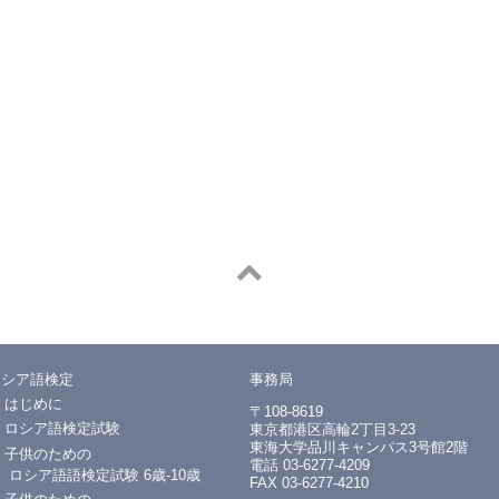
ロシア語検定
事務局
はじめに
〒108-8619
ロシア語検定試験
東京都港区高輪2丁目3-23
東海大学品川キャンパス3号館2階
子供のための
電話 03-6277-4209
ロシア語語検定試験 6歳-10歳
FAX 03-6277-4210