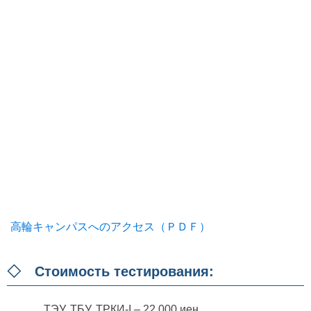
高輪キャンパスへのアクセス（ＰＤＦ）
◇ Стоимость тестирования:
ТЭУ, ТБУ, ТРКИ-I – 22 000 иен