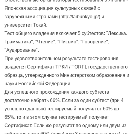
Японская ассоциация культурных связей с
зарубежными странами (http://taibunkyo.jp/) и
университет Токай.
Тест общего владения включает 5 субтестов: "Лексика.
Грамматика", "Чтение", "Письмо", "Говорение",
"Аудирование".
При удовлетворительном результате тестирования
выдается Сертификат ТРКИ / TORFL государственного
образца, утвержденного Министерством образования и
науки Российской Федерации.
Для успешного прохождения каждого субтеста
достаточно набрать 66%. Если за один субтест (при 4
успешно сданных) тестируемый получил от 60% до
65%, то и в этом случае тестируемый получает
Сертификат. Если же результат по одному или двум из
субтестов ниже 60% (при 4 или 3 успешно сданных), то