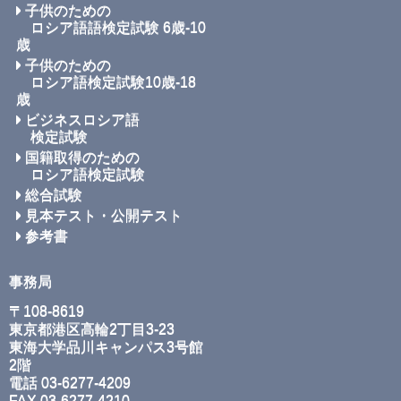
子供のための
ロシア語語検定試験 6歳-10
歳
子供のための
ロシア語検定試験10歳-18
歳
ビジネスロシア語
検定試験
国籍取得のための
ロシア語検定試験
総合試験
見本テスト・公開テスト
参考書
事務局
〒108-8619
東京都港区高輪2丁目3-23
東海大学品川キャンパス3号館
2階
電話 03-6277-4209
FAX 03-6277-4210