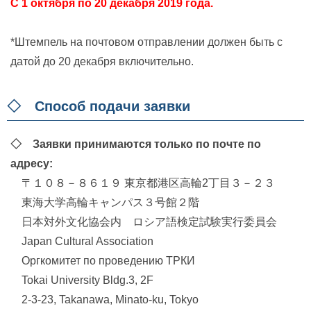
C 1 октября по 20 декабря 2019 года.
*Штемпель на почтовом отправлении должен быть с
датой до 20 декабря включительно.
◇ Способ подачи заявки
◇ Заявки принимаются только по почте по
адресу:
〒１０８－８６１９ 東京都港区高輪2丁目３－２３
東海大学高輪キャンパス３号館２階
日本対外文化協会内 ロシア語検定試験実行委員会
Japan Cultural Association
Оргкомитет по проведению ТРКИ
Tokai University Bldg.3, 2F
2-3-23, Takanawa, Minato-ku, Tokyo